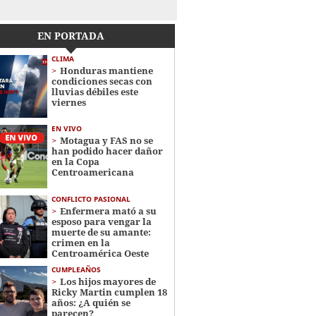
EN PORTADA
CLIMA
Honduras mantiene
condiciones secas con
lluvias débiles este
viernes
EN VIVO
Motagua y FAS no se
han podido hacer dañor
en la Copa
Centroamericana
CONFLICTO PASIONAL
Enfermera mató a su
esposo para vengar la
muerte de su amante:
crimen en la
Centroamérica Oeste
CUMPLEAÑOS
Los hijos mayores de
Ricky Martin cumplen 18
años: ¿A quién se
parecen?