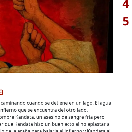
4
5
a
 caminando cuando se detiene en un lago. El agua
l infierno que se encuentra del otro lado.
ombre Kandata, un asesino de sangre fría pero
r que Kandata hizo un buen acto al no aplastar a
 de la araña para bajarla al infierno y Kandata al