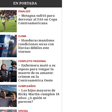
EN PORTADA
FINALIZÓ
Motagua sufrió para
derrotar al FAS en Copa
Centroamericana
CLIMA
Honduras mantiene
condiciones secas con
lluvias débiles este
viernes
CONFLICTO PASIONAL
Enfermera mató a su
esposo para vengar la
muerte de su amante:
crimen en la
Centroamérica Oeste
CUMPLEAÑOS
Los hijos mayores de
Ricky Martin cumplen 18
años: ¿A quién se
parecen?
OFICIAL