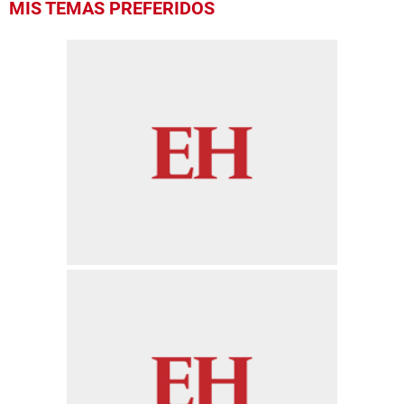
MIS TEMAS PREFERIDOS
seconds
of
52
seconds