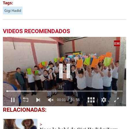
Tags:
Gigi Hadid
VIDEOS RECOMENDADOS
0
RELACIONADAS:
seconds
of
1
minute,