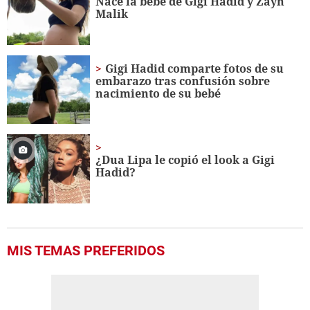
Nace la bebé de Gigi Hadid y Zayn
56
Malik
seconds
Gigi Hadid comparte fotos de su
embarazo tras confusión sobre
nacimiento de su bebé
¿
Dua Lipa le copió el look a Gigi
Hadid?
MIS TEMAS PREFERIDOS