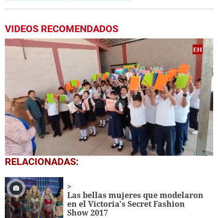
VIDEOS RECOMENDADOS
0
RELACIONADAS:
seconds
of
1
minute,
Las bellas mujeres que modelaron
56
en el Victoria's Secret Fashion
seconds
Show 2017