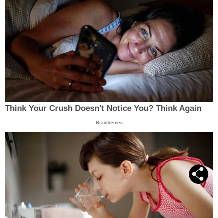
Think Your Crush Doesn't Notice You? Think Again
Brainberries