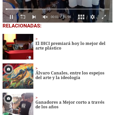
0
RELACIONADAS:
seconds
of
1
minute,
El IHCI premiará hoy lo mejor del
56
arte plástico
seconds
Álvaro Canales, entre los espejos
del arte y la ideología
Ganadores a Mejor corto a través
de los años