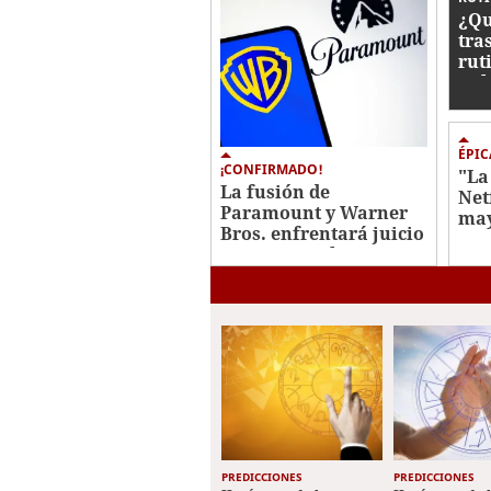
¿Qu
tra
rut
Kel
ÉPIC
¡CONFIRMADO!
"La
La fusión de
Net
Paramount y Warner
may
Bros. enfrentará juicio
con
antimonopolio en 2027
Jav
PREDICCIONES
PREDICCIONES