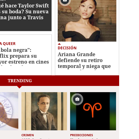
é hace Taylor Swift
s su boda? Su nueva
ina junto a Travis
ce
A QUEER
DECISIÓN
 bola negra":
Ariana Grande
flix prepara su
defiende su retiro
or estreno en cines
temporal y niega que
 la obra de Los
sea una decisión
is
"impulsiva"
TRENDING
CRIMEN
PREDICCIONES