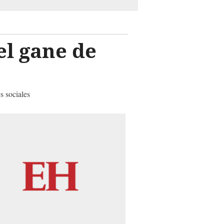
el gane de
s sociales