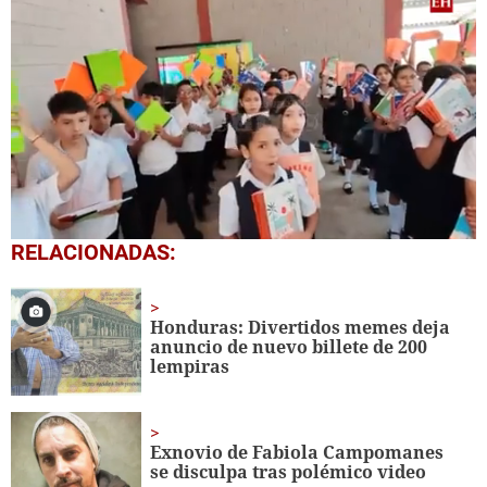
0
RELACIONADAS:
seconds
of
1
minute,
Honduras: Divertidos memes deja
56
anuncio de nuevo billete de 200
seconds
lempiras
Exnovio de Fabiola Campomanes
se disculpa tras polémico video