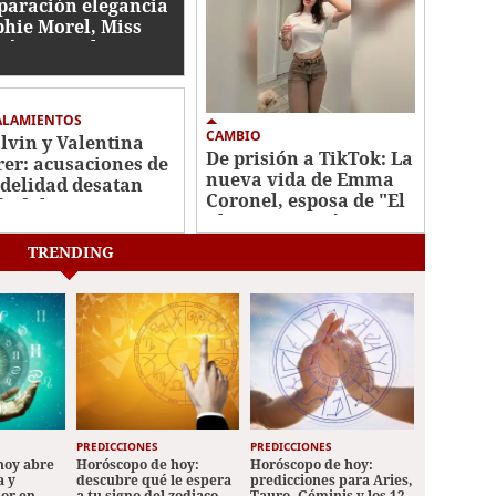
paración elegancia
phie Morel, Miss
tés va por la
ona de Miss
duras 2026
ALAMIENTOS
CAMBIO
alvin y Valentina
De prisión a TikTok: La
rer: acusaciones de
nueva vida de Emma
idelidad desatan
Coronel, esposa de "El
ándalo
Chapo" Guzmán
TRENDING
PREDICCIONES
PREDICCIONES
hoy abre
Horóscopo de hoy:
Horóscopo de hoy:
a y
descubre qué le espera
predicciones para Aries,
mor en
a tu signo del zodiaco
Tauro, Géminis y los 12