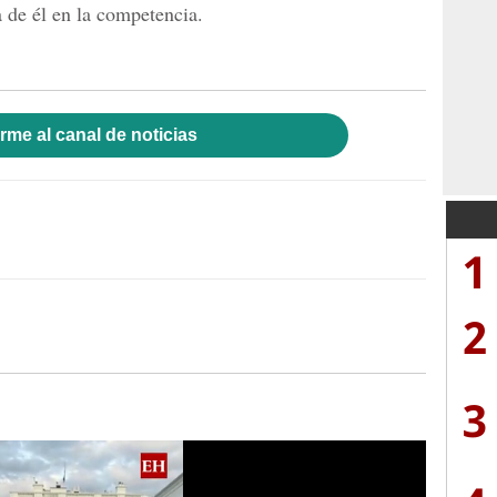
a de él en la competencia.
rme al canal de noticias
1
2
3