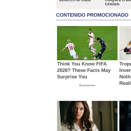
Géminis
CONTENIDO PROMOCIONADO
Think You Know FIFA
Trop
2026? These Facts May
Inve
Surprise You
Noth
Reali
Brainberries