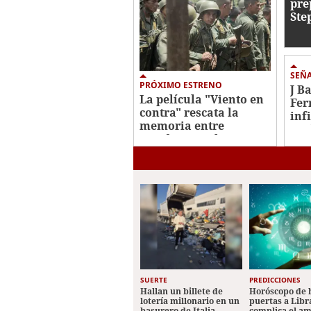
pre
Ste
Cor
cor
Hon
SEÑ
PRÓXIMO ESTRENO
J B
La película "Viento en
Fer
contra" rescata la
inf
memoria entre
esc
Honduras y El
Salvador
SUERTE
PREDICCIONES
Hallan un billete de
Horóscopo de 
lotería millonario en un
puertas a Libr
basurero de Italia
complica el a