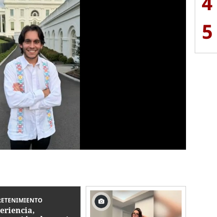
4
5
RETENIMIENTO
eriencia,