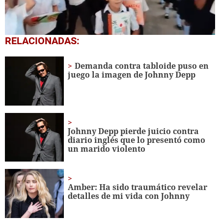
0
RELACIONADAS:
seconds
of
1
Demanda contra tabloide puso en
minute,
juego la imagen de Johnny Depp
56
seconds
Johnny Depp pierde juicio contra
diario inglés que lo presentó como
un marido violento
Amber: Ha sido traumático revelar
detalles de mi vida con Johnny