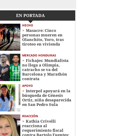
EN PORTADA
HECHO
Masacre: Cinco
personas mueren en
Olanchito, Yoro, tras
tiroteo en vivienda
MERCADO HONDURAS
Fichajes: Mundialista
no llega a Olimpia,
catracho se va del
Barcelona y Marathón
contrata
APOYO
Interpol apoyará en la
búsqueda de Génesis
Ortiz, niña desaparecida
en San Pedro Sula
REACCIÓN
Kathia Crivelli
reacciona al
requerimiento fiscal
contra Bartolo Fuentes: