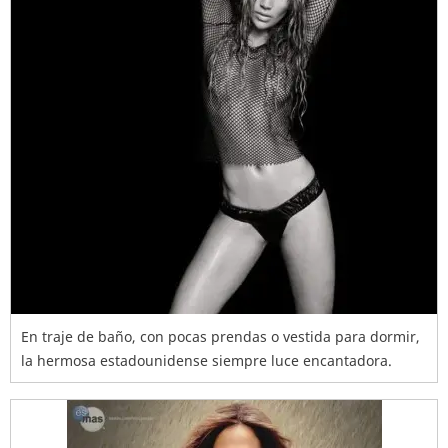
En traje de baño, con pocas prendas o vestida para dormir,
la hermosa estadounidense siempre luce encantadora.