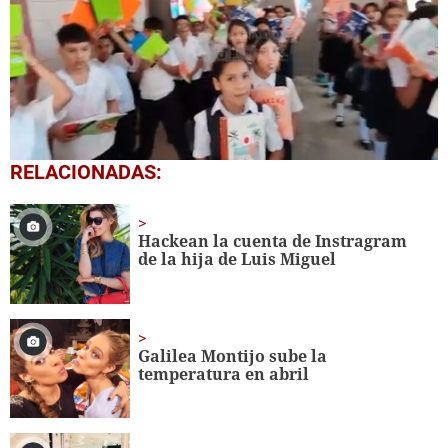
0
RELACIONADAS:
seconds
of
1
minute,
Hackean la cuenta de Instragram
56
de la hija de Luis Miguel
seconds
Galilea Montijo sube la
temperatura en abril