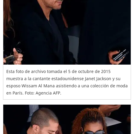
Esta foto de archivo tomada el 5 de octubre de 2015
muestra a la cantante estadounidense Janet Jackson y su
esposo Wissam Al Mana asistiendo a una colección de moda
en París. Foto: Agencia AFP.