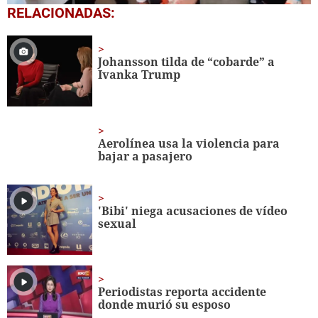
0
RELACIONADAS:
seconds
of
1
minute,
Johansson tilda de “cobarde” a
56
Ivanka Trump
seconds
Aerolínea usa la violencia para
bajar a pasajero
'Bibi' niega acusaciones de vídeo
sexual
Periodistas reporta accidente
donde murió su esposo