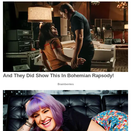
And They Did Show This In Bohemian Rapsody!
Brainberries