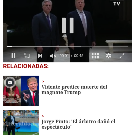
0
RELACIONADAS:
seconds
of
45
seconds
Vidente predice muerte del
magnate Trump
Jorge Pinto: 'El árbitro dañó el
espectáculo'