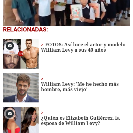
0
RELACIONADAS:
seconds
of
1
FOTOS: Así luce el actor y modelo
minute,
William Levy a sus 40 años
56
seconds
William Levy: 'Me he hecho más
hombre, más viejo'
¿Quién es Elizabeth Gutiérrez, la
esposa de William Levy?