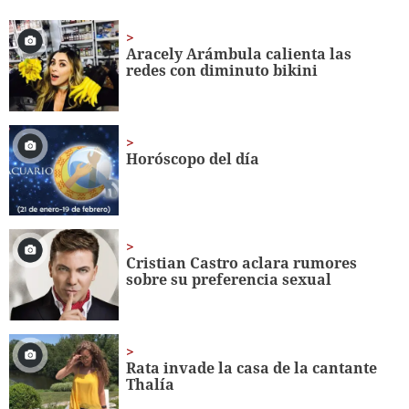
of
1
minute,
56
Aracely Arámbula calienta las
seconds
redes con diminuto bikini
Horóscopo del día
Cristian Castro aclara rumores
sobre su preferencia sexual
Rata invade la casa de la cantante
Thalía