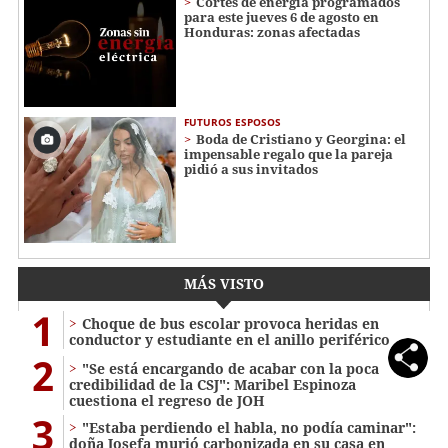
Cortes de energía programados
para este jueves 6 de agosto en
Honduras: zonas afectadas
FUTUROS ESPOSOS
Boda de Cristiano y Georgina: el
impensable regalo que la pareja
pidió a sus invitados
MÁS VISTO
1
Choque de bus escolar provoca heridas en
conductor y estudiante en el anillo periférico
2
"Se está encargando de acabar con la poca
credibilidad de la CSJ": Maribel Espinoza
cuestiona el regreso de JOH
3
"Estaba perdiendo el habla, no podía caminar":
doña Josefa murió carbonizada en su casa en