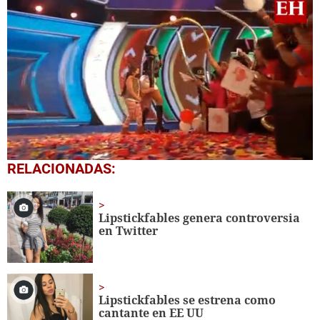
1
RELACIONADAS:
second
of
1
minute,
Lipstickfables genera controversia
24
en Twitter
seconds
Lipstickfables se estrena como
cantante en EE UU