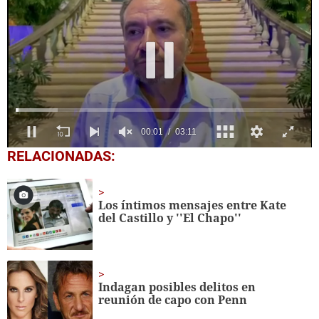
0
RELACIONADAS:
seconds
of
3
minutes,
Los íntimos mensajes entre Kate
11
del Castillo y ''El Chapo''
seconds
Indagan posibles delitos en
reunión de capo con Penn