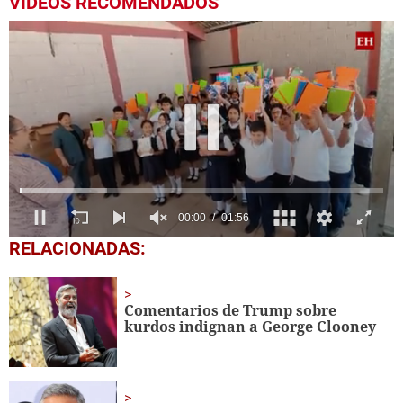
VIDEOS RECOMENDADOS
0
RELACIONADAS:
seconds
of
1
minute,
Comentarios de Trump sobre
56
kurdos indignan a George Clooney
seconds