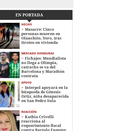
EN PORTADA
HECHO
Masacre: Cinco
personas mueren en
Olanchito, Yoro, tras
tiroteo en vivienda
MERCADO HONDURAS
Fichajes: Mundialista
no llega a Olimpia,
catracho se va del
Barcelona y Marathón
contrata
APOYO
Interpol apoyará en la
búsqueda de Génesis
Ortiz, niña desaparecida
en San Pedro Sula
REACCIÓN
Kathia Crivelli
reacciona al
requerimiento fiscal
contra Bartolo Fuentes: