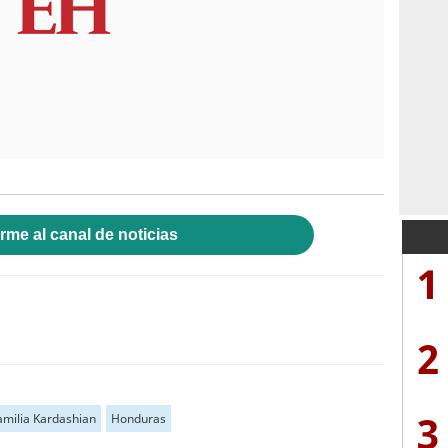
rme al canal de noticias
1
2
3
amilia Kardashian
Honduras