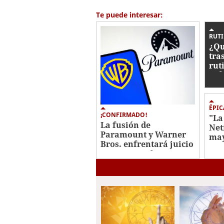
Te puede interesar:
RUT
¿Qu
tra
rut
Kel
ÉPIC
¡CONFIRMADO!
"La
La fusión de
Net
Paramount y Warner
may
Bros. enfrentará juicio
con
antimonopolio en 2027
Jav