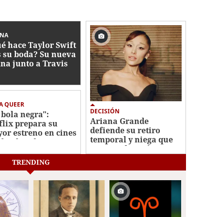
INA
é hace Taylor Swift
s su boda? Su nueva
ina junto a Travis
ce
A QUEER
DECISIÓN
 bola negra":
Ariana Grande
flix prepara su
defiende su retiro
or estreno en cines
temporal y niega que
 la obra de Los
sea una decisión
is
"impulsiva"
TRENDING