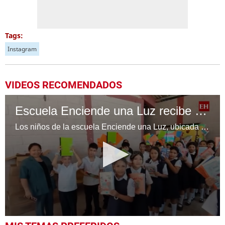
Tags:
Instagram
VIDEOS RECOMENDADOS
Escuela Enciende una Luz recibe cuadernos Quick, gracias a la Maratón del Saber
Los niños de la escuela Enciende una Luz, ubicada en la colonia Altos de Santa Rosa, al sur de Tegucigalpa, recibieron cuadernos Quick como parte de la Campaña Maratón del Saber.
0