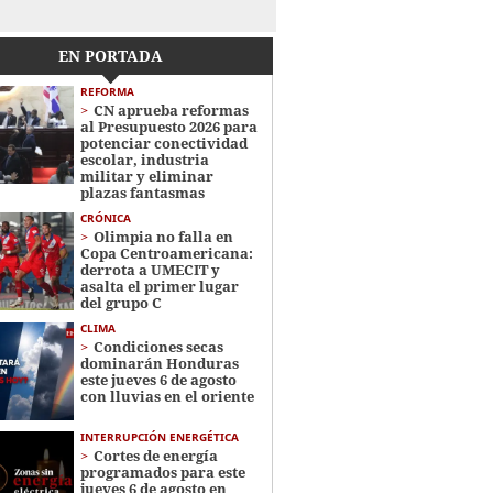
EN PORTADA
REFORMA
CN aprueba reformas
al Presupuesto 2026 para
potenciar conectividad
escolar, industria
militar y eliminar
plazas fantasmas
CRÓNICA
Olimpia no falla en
Copa Centroamericana:
derrota a UMECIT y
asalta el primer lugar
del grupo C
CLIMA
Condiciones secas
dominarán Honduras
este jueves 6 de agosto
con lluvias en el oriente
INTERRUPCIÓN ENERGÉTICA
Cortes de energía
programados para este
jueves 6 de agosto en