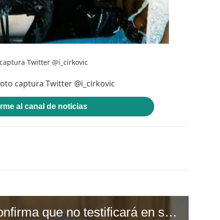
 captura Twitter @i_cirkovic
 Foto captura Twitter @i_cirkovic
rme al canal de noticias
El actor Bill Cosby confirma que no testificará en su juicio