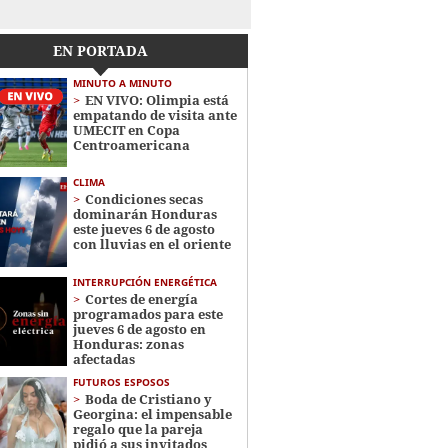
EN PORTADA
MINUTO A MINUTO
EN VIVO: Olimpia está
empatando de visita ante
UMECIT en Copa
Centroamericana
CLIMA
Condiciones secas
dominarán Honduras
este jueves 6 de agosto
con lluvias en el oriente
INTERRUPCIÓN ENERGÉTICA
Cortes de energía
programados para este
jueves 6 de agosto en
Honduras: zonas
afectadas
FUTUROS ESPOSOS
Boda de Cristiano y
Georgina: el impensable
regalo que la pareja
pidió a sus invitados