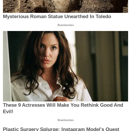
Mysterious Roman Statue Unearthed In Toledo
Brainberries
These 9 Actresses Will Make You Rethink Good And
Evil!
Brainberries
Plastic Surgery Splurge: Instagram Model's Quest