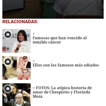
0
RELACIONADAS:
seconds
of
2
minutes,
Famosas que han vencido al
42
temible cáncer
seconds
Ellos son los famosos más odiados
FOTOS: La atípica historia de
amor de Chespirito y Florinda
Meza