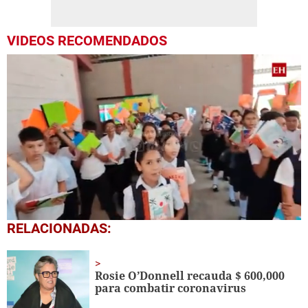
VIDEOS RECOMENDADOS
0
RELACIONADAS:
seconds
of
1
minute,
Rosie O’Donnell recauda $ 600,000
56
para combatir coronavirus
seconds