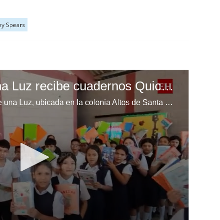
ey Spears
Escuela Enciende una Luz recibe cuadernos Quick, gracias a la Maratón del Saber
Los niños de la escuela Enciende una Luz, ubicada en la colonia Altos de Santa Rosa, al sur de Tegucigalpa, recibieron cuadernos Quick como parte de la Campaña Maratón del Saber.