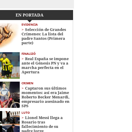
EN PORTADA
EVIDENCIA
Selección de Grandes
Crímenes: La lista del
padre Santos (Primera
parte)
FINALIZÓ
Real España se impone
ante el Génesis PN y va a
marcha perfecta en el
Apertura
CRIMEN
Captaron sus últimos
momentos: así era Jaime
Roberto Becker Menardi​​​,
empresario asesinado en
SPS
LUTO
Lionel Messi llega a
Rosario tras
fallecimiento de su
padre Jorge