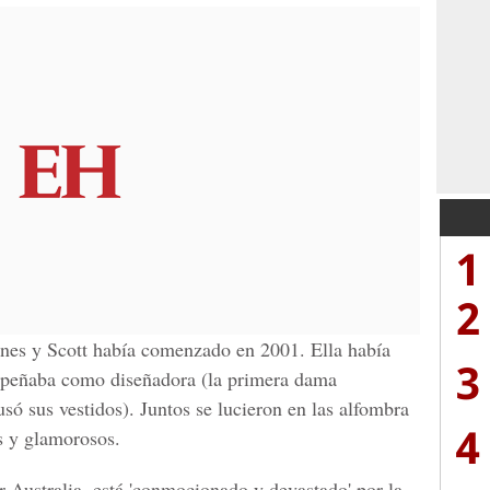
1
2
tones y Scott había comenzado en 2001. Ella había
3
peñaba como diseñadora (la primera dama
ó sus vestidos). Juntos se lucieron en las alfombra
4
s y glamorosos.
r Australia, está 'conmocionado y devastado' por la