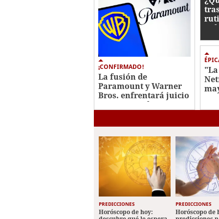
tra
rut
Kel
ÉPIC
¡CONFIRMADO!
"La
La fusión de
Net
Paramount y Warner
may
Bros. enfrentará juicio
con
antimonopolio en 2027
Jav
PREDICCIONES
PREDICCIONES
Horóscopo de hoy:
Horóscopo de 
descubre qué le espera
predicciones p