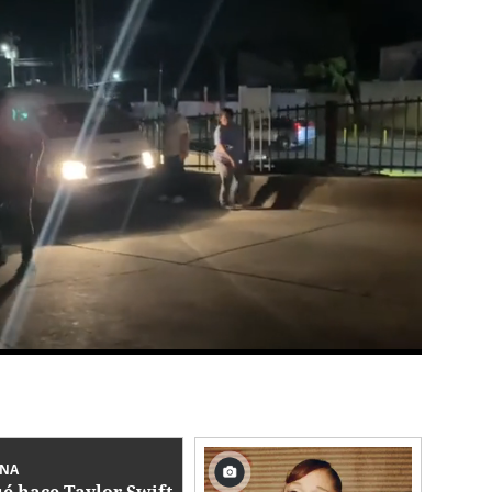
INA
é hace Taylor Swift