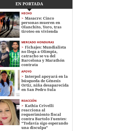
EN PORTADA
HECHO
Masacre: Cinco
personas mueren en
Olanchito, Yoro, tras
tiroteo en vivienda
MERCADO HONDURAS
Fichajes: Mundialista
no llega a Olimpia,
catracho se va del
Barcelona y Marathón
contrata
APOYO
Interpol apoyará en la
búsqueda de Génesis
Ortiz, niña desaparecida
en San Pedro Sula
REACCIÓN
Kathia Crivelli
reacciona al
requerimiento fiscal
contra Bartolo Fuentes:
"Todavía sigo esperando
una disculpa"