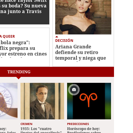
s su boda? Su nueva
ina junto a Travis
ce
A QUEER
DECISIÓN
 bola negra":
Ariana Grande
flix prepara su
defiende su retiro
or estreno en cines
temporal y niega que
 la obra de Los
sea una decisión
is
"impulsiva"
TRENDING
CRIMEN
PREDICCIONES
hoy:
1935: Los "cuatro
Horóscopo de hoy:
ara Aries,
jinetes del apocalipsis"
Predicciones sobre