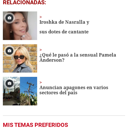
0
RELACIONADAS:
seconds
of
1
minute,
Iroshka de Nasralla y
19
seconds
sus dotes de cantante
¿Qué le pasó a la sensual Pamela
Anderson?
Anuncian apagones en varios
sectores del país
MIS TEMAS PREFERIDOS