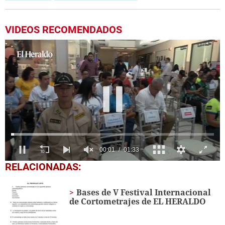
VIDEOS RECOMENDADOS
0
RELACIONADAS:
seconds
of
1
Bases de V Festival Internacional
minute,
de Cortometrajes de EL HERALDO
33
seconds