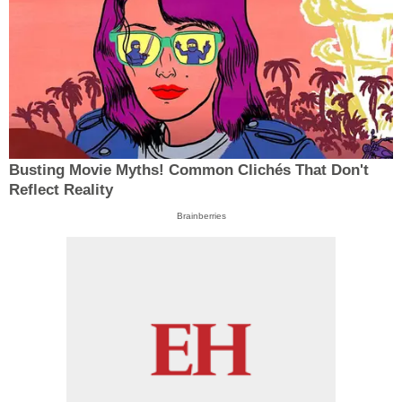
Busting Movie Myths! Common Clichés That Don't
Reflect Reality
Brainberries