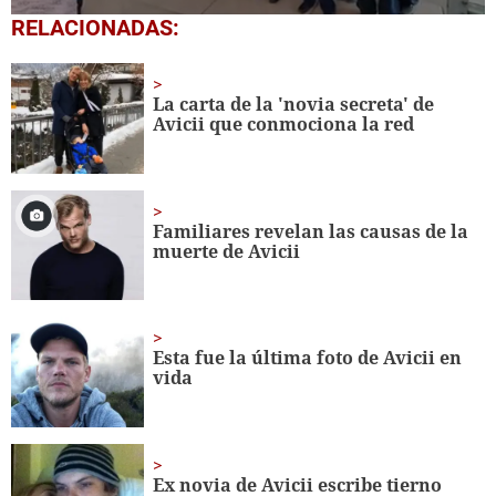
0
RELACIONADAS:
seconds
of
1
minute,
La carta de la 'novia secreta' de
56
Avicii que conmociona la red
seconds
Familiares revelan las causas de la
muerte de Avicii
Esta fue la última foto de Avicii en
vida
Ex novia de Avicii escribe tierno