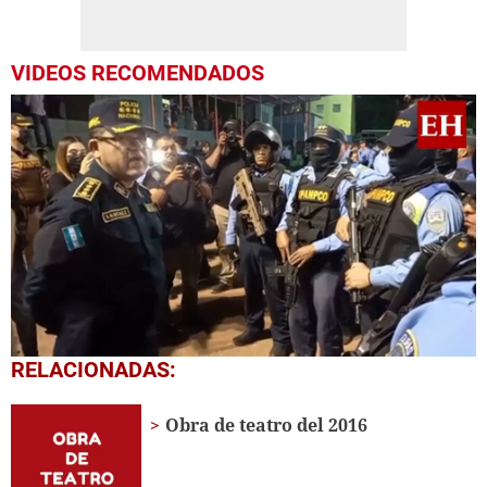
VIDEOS RECOMENDADOS
0
RELACIONADAS:
seconds
of
2
Obra de teatro del 2016
minutes,
12
seconds