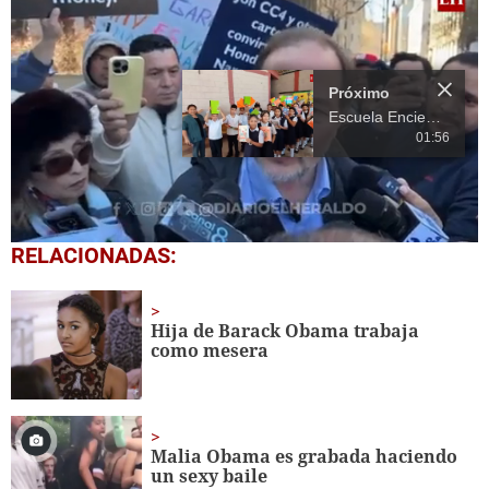
Próximo
Escuela Enciende una Luz recibe cuadernos Quick, gracias a la Maratón del Saber
01:56
0
RELACIONADAS:
seconds
of
14
seconds
Hija de Barack Obama trabaja
como mesera
Malia Obama es grabada haciendo
un sexy baile