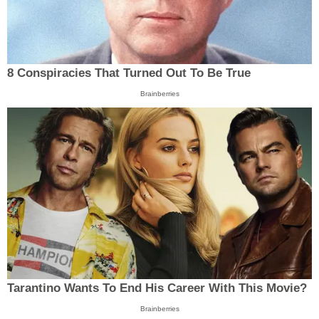
8 Conspiracies That Turned Out To Be True
Brainberries
Tarantino Wants To End His Career With This Movie?
Brainberries