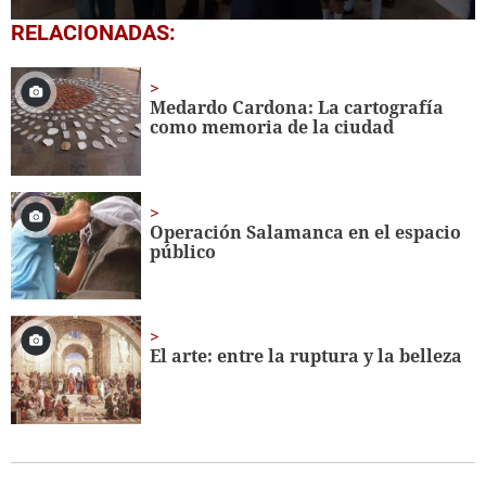
0
RELACIONADAS:
seconds
of
1
minute,
Medardo Cardona: La cartografía
56
como memoria de la ciudad
seconds
Operación Salamanca en el espacio
público
El arte: entre la ruptura y la belleza