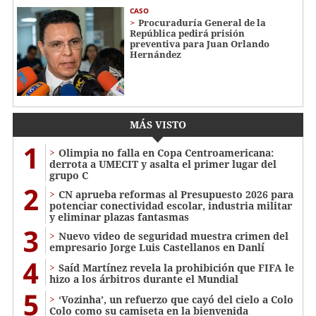
CASO
Procuraduría General de la
República pedirá prisión
preventiva para Juan Orlando
Hernández
MÁS VISTO
1
Olimpia no falla en Copa Centroamericana:
derrota a UMECIT y asalta el primer lugar del
grupo C
2
CN aprueba reformas al Presupuesto 2026 para
potenciar conectividad escolar, industria militar
y eliminar plazas fantasmas
3
Nuevo video de seguridad muestra crimen del
empresario Jorge Luis Castellanos en Danlí
4
Saíd Martínez revela la prohibición que FIFA le
hizo a los árbitros durante el Mundial
5
‘Vozinha’, un refuerzo que cayó del cielo a Colo
Colo como su camiseta en la bienvenida