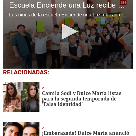
Escuela Enciende una Luz recibe cuadernos Quick, gracias a la Maratón del Saber
Los niños de la escuela Enciende una Luz, ubicada en la colonia Altos de Santa Rosa, al sur de Tegucigalpa, recibieron cuadernos Quick como parte de la Campaña Maratón del Saber.
0
RELACIONADAS:
seconds
of
1
minute,
Camila Sodi y Dulce María listas
56
para la segunda temporada de
seconds
'Falsa identidad'
¡Embarazada! Dulce María anunció