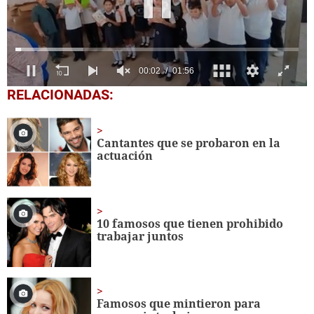
0
RELACIONADAS:
of
1
minute,
56
Cantantes que se probaron en la
seconds
actuación
10 famosos que tienen prohibido
trabajar juntos
Famosos que mintieron para