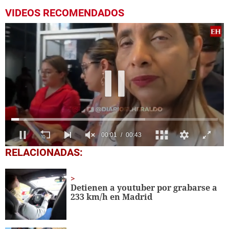
VIDEOS RECOMENDADOS
0
RELACIONADAS:
seconds
of
43
seconds
Detienen a youtuber por grabarse a
233 km/h en Madrid