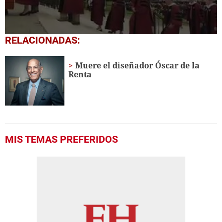
0
RELACIONADAS:
seconds
of
29
Muere el diseñador Óscar de la
seconds
Renta
MIS TEMAS PREFERIDOS