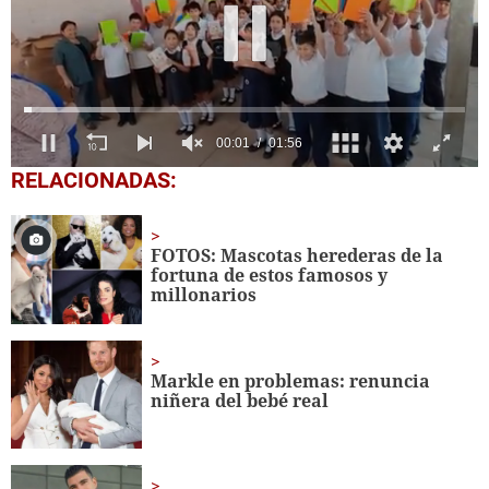
0
RELACIONADAS:
seconds
of
1
minute,
FOTOS: Mascotas herederas de la
56
fortuna de estos famosos y
seconds
millonarios
Markle en problemas: renuncia
niñera del bebé real