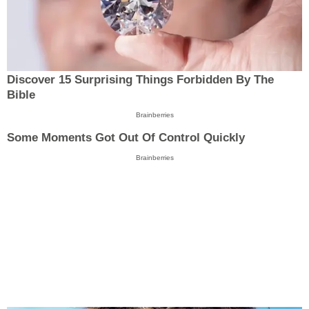
Discover 15 Surprising Things Forbidden By The
Bible
Brainberries
Some Moments Got Out Of Control Quickly
Brainberries