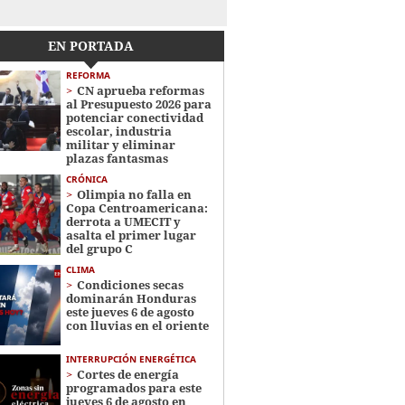
EN PORTADA
REFORMA
CN aprueba reformas
al Presupuesto 2026 para
potenciar conectividad
escolar, industria
militar y eliminar
plazas fantasmas
CRÓNICA
Olimpia no falla en
Copa Centroamericana:
derrota a UMECIT y
asalta el primer lugar
del grupo C
CLIMA
Condiciones secas
dominarán Honduras
este jueves 6 de agosto
con lluvias en el oriente
INTERRUPCIÓN ENERGÉTICA
Cortes de energía
programados para este
jueves 6 de agosto en