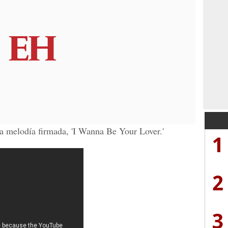
era melodía firmada, 'I Wanna Be Your Lover.'
1
2
3