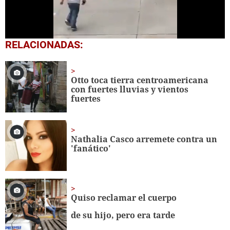
0
RELACIONADAS:
seconds
of
39
seconds
Otto toca tierra centroamericana
con fuertes lluvias y vientos
fuertes
Nathalia Casco arremete contra un
'fanático'
Quiso reclamar el cuerpo
de su hijo, pero era tarde