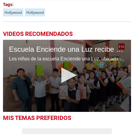
Tags:
Hollywood
Hollywood
VIDEOS RECOMENDADOS
Escuela Enciende una Luz recibe cuadernos Quick, gracias a la Maratón del Saber
Los niños de la escuela Enciende una Luz, ubicada en la colonia Altos de Santa Rosa, al sur de Tegucigalpa, recibieron cuadernos Quick como parte de la Campaña Maratón del Saber.
0
MIS TEMAS PREFERIDOS
seconds
of
1
minute,