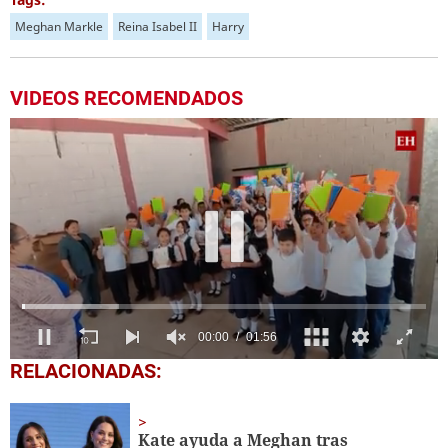
Meghan Markle
Reina Isabel II
Harry
VIDEOS RECOMENDADOS
0
RELACIONADAS:
seconds
of
1
minute,
Kate ayuda a Meghan tras
56