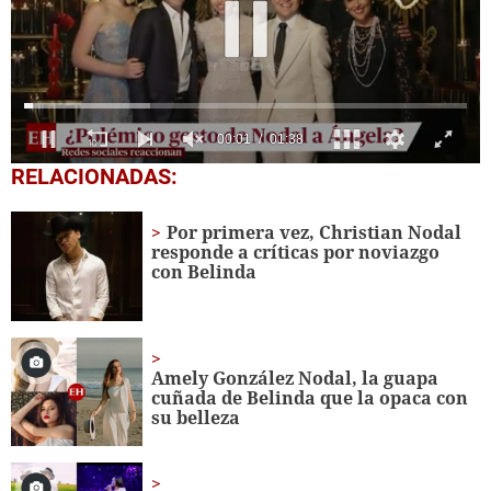
0
RELACIONADAS:
seconds
of
1
Por primera vez, Christian Nodal
minute,
responde a críticas por noviazgo
38
con Belinda
seconds
Amely González Nodal, la guapa
cuñada de Belinda que la opaca con
su belleza