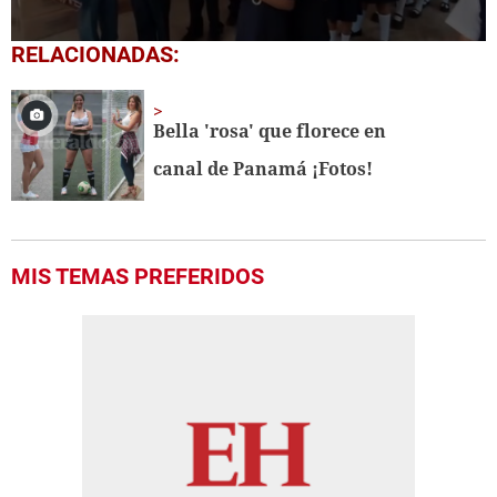
0
RELACIONADAS:
seconds
of
1
minute,
Bella 'rosa' que florece en
56
seconds
canal de Panamá ¡Fotos!
MIS TEMAS PREFERIDOS