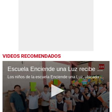
VIDEOS RECOMENDADOS
Escuela Enciende una Luz recibe cuadernos Quick, gracias a la Maratón del Saber
Los niños de la escuela Enciende una Luz, ubicada en la colonia Altos de Santa Rosa, al sur de Tegucigalpa, recibieron cuadernos Quick como parte de la Campaña Maratón del Saber.