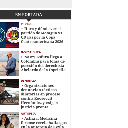
EN PORTADA
PREVIA
Hora y dónde ver el
partido de Motagua vs
CD Fas por la Copa
Centroamericana 2026
INVESTIDURA
Nasry Asfura llega a
Colombia para toma de
posesión del derechista
Abelardo de la Espriella
DENUNCIA
Organizaciones
denuncian tácticas
dilatorias en proceso
contra Roosevelt
Hernández y exigen
justicia pronta
AUTOPSIA
Asfixia: Medicina
forense revela hallazgos
en la autopsia de Keyla