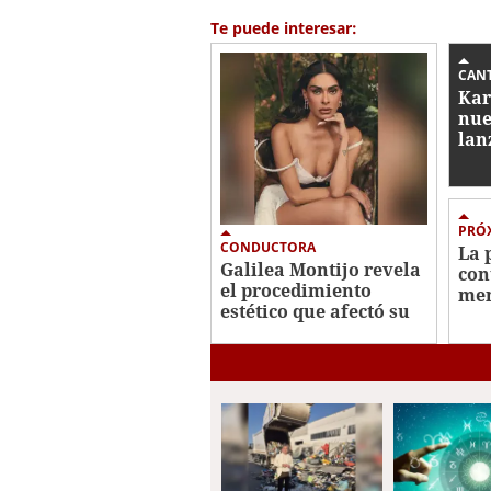
Te puede interesar:
CAN
Kar
nue
lan
sex
PRÓ
CONDUCTORA
La 
Galilea Montijo revela
con
el procedimiento
mem
estético que afectó su
Hon
rostro
Sal