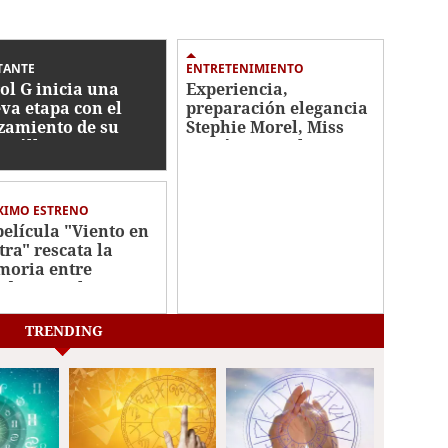
TANTE
ENTRETENIMIENTO
ol G inicia una
Experiencia,
va etapa con el
preparación elegancia
zamiento de su
Stephie Morel, Miss
to álbum
Cortés va por la
corona de Miss
Honduras 2026
XIMO ESTRENO
película "Viento en
tra" rescata la
oria entre
duras y El
vador
TRENDING