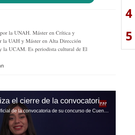
4
5
 por la UNAH. Máster en Crítica y
r la UAH y Máster en Alta Dirección
 la UCAM. Es periodista cultural de El
hn
EL HERALDO oficializa el cierre de la convocatoria de su concurso de Cuentos Cortos
EL HERALDO anuncia el cierre oficial de la convocatoria de su concurso de Cuentos Cortos. Ahora, el jurado iniciará el proceso de selección para reconocer las mejores historias presentadas por los participantes.