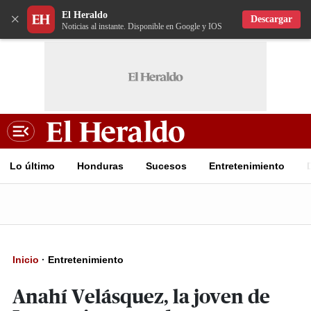
El Heraldo
×
Descargar
Noticias al instante. Disponible en Google y IOS
Lo último
Honduras
Sucesos
Entretenimiento
Inicio
·
Entretenimiento
Anahí Velásquez, la joven de