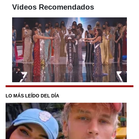
Videos Recomendados
0
seconds
of
LO MÁS LEÍDO DEL DÍA
1
minute,
7
seconds