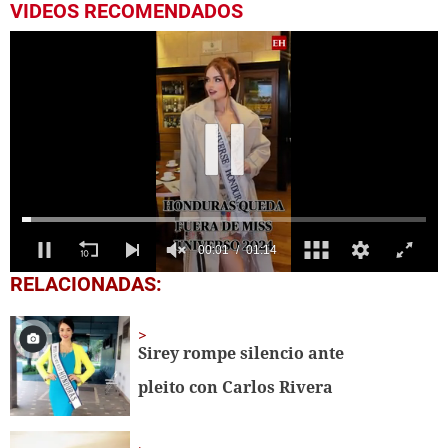
VIDEOS RECOMENDADOS
0
RELACIONADAS:
of
1
minute,
14
Sirey rompe silencio ante
seconds
pleito con Carlos Rivera