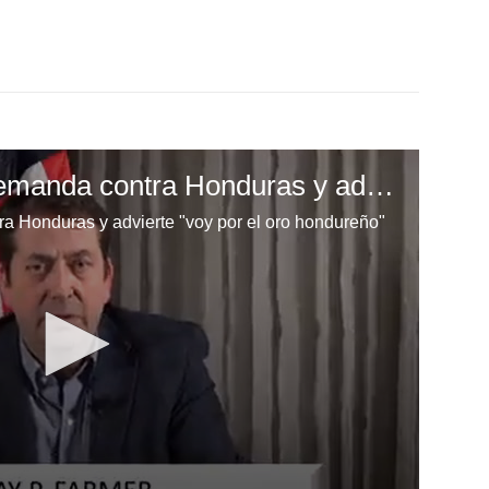
Inversionista gana demanda contra Honduras y advierte "voy por el oro hondureño"
a Honduras y advierte "voy por el oro hondureño"