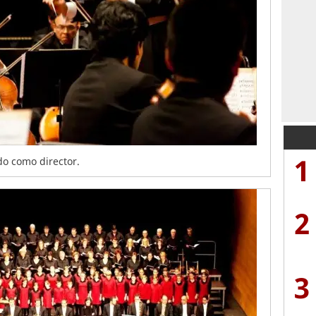
1
do como director.
2
3