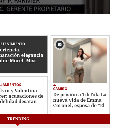
RETENIMIENTO
eriencia,
paración elegancia
phie Morel, Miss
tés va por la
ona de Miss
duras 2026
ALAMIENTOS
CAMBIO
alvin y Valentina
De prisión a TikTok: La
rer: acusaciones de
nueva vida de Emma
idelidad desatan
Coronel, esposa de "El
ándalo
Chapo" Guzmán
TRENDING