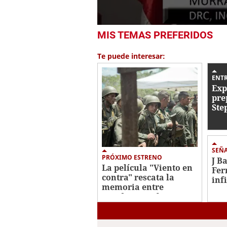
0
MIS TEMAS PREFERIDOS
seconds
of
1
Te puede interesar:
minute,
43
seconds
Volume
ENT
0%
Exp
pre
Ste
Cor
cor
Hon
SEÑ
PRÓXIMO ESTRENO
J B
La película "Viento en
Fer
contra" rescata la
inf
memoria entre
esc
Honduras y El
Salvador