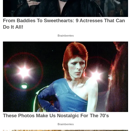
From Baddies To Sweethearts: 9 Actresses That Can
Do It All!
Brainberries
These Photos Make Us Nostalgic For The 70's
Brainberries