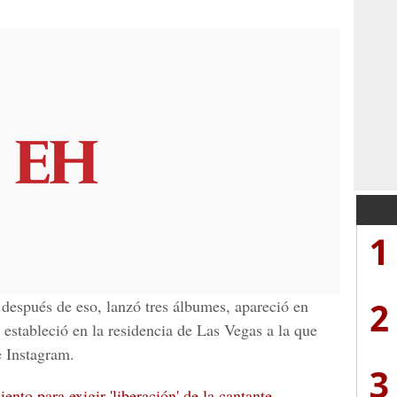
1
2
 después de eso, lanzó tres álbumes, apareció en
 estableció en la residencia de Las Vegas a la que
e Instagram
.
3
nto para exigir 'liberación' de la cantante