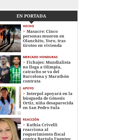
EN PORTADA
HECHO
Masacre: Cinco
personas mueren en
Olanchito, Yoro, tras
tiroteo en vivienda
MERCADO HONDURAS
Fichajes: Mundialista
no llega a Olimpia,
catracho se va del
Barcelona y Marathón
contrata
APOYO
Interpol apoyará en la
búsqueda de Génesis
Ortiz, niña desaparecida
en San Pedro Sula
REACCIÓN
Kathia Crivelli
reacciona al
requerimiento fiscal
contra Bartolo Fuentes: